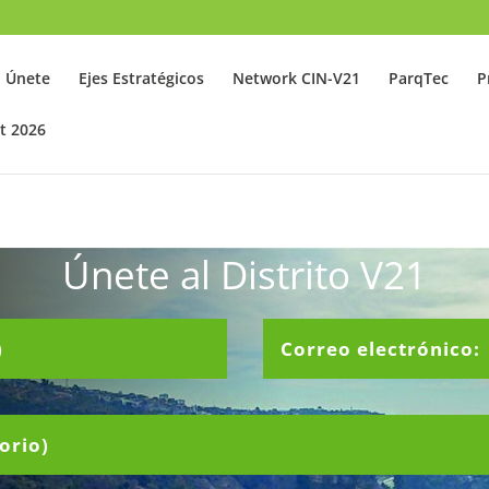
Únete
Ejes Estratégicos
Network CIN-V21
ParqTec
P
t 2026
Únete al Distrito V21