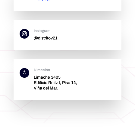
Instagram

@distritov21
Dirección

Limache 3405
Edificio Reitz I, Piso 14,
Viña del Mar.