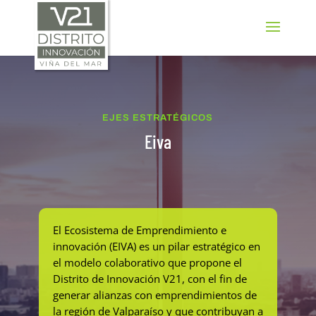
SELECT LANGUAGE
▼
EJES ESTRATÉGICOS
Eiva
El Ecosistema de Emprendimiento e
innovación (EIVA) es un pilar estratégico en
el modelo colaborativo que propone el
Distrito de Innovación V21, con el fin de
generar alianzas con emprendimientos de
la región de Valparaíso y que contribuyan a