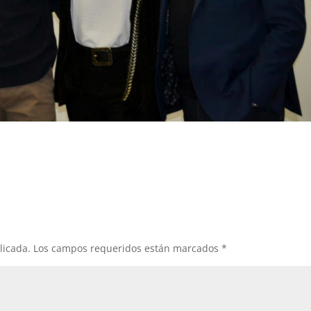
licada.
Los campos requeridos están marcados
*