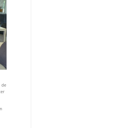
a de
cer
on